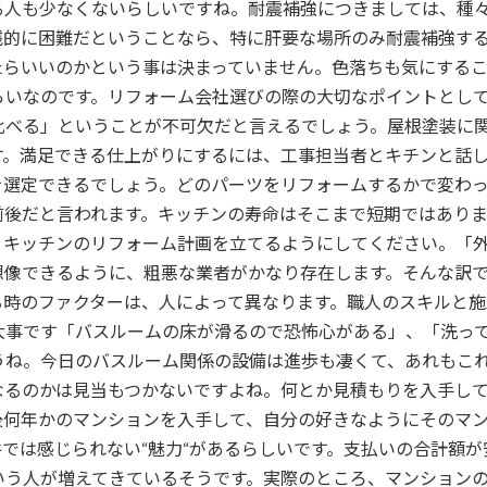
る人も少なくないらしいですね。耐震補強につきましては、種
銭的に困難だということなら、特に肝要な場所のみ耐震補強す
たらいいのかという事は決まっていません。色落ちも気にする
らいなのです。リフォーム会社選びの際の大切なポイントとし
比べる」ということが不可欠だと言えるでしょう。屋根塗装に
す。満足できる仕上がりにするには、工事担当者とキチンと話
選定できるでしょう。どのパーツをリフォームするかで変わって
前後だと言われます。キッチンの寿命はそこまで短期ではあり
、キッチンのリフォーム計画を立てるようにしてください。「
想像できるように、粗悪な業者がかなり存在します。そんな訳
る時のファクターは、人によって異なります。職人のスキルと
大事です「バスルームの床が滑るので恐怖心がある」、「洗っ
うね。今日のバスルーム関係の設備は進歩も凄くて、あれもこ
なるのかは見当もつかないですよね。何とか見積もりを入手し
後何年かのマンションを入手して、自分の好きなようにそのマ
では感じられない“魅力“があるらしいです。支払いの合計額
いう人が増えてきているそうです。実際のところ、マンション