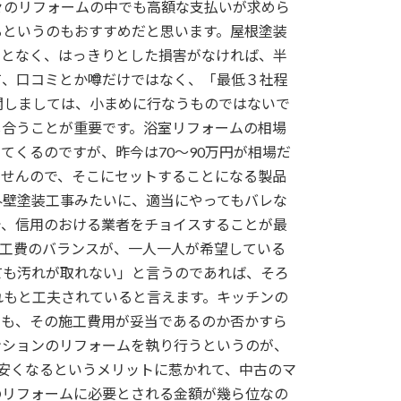
々のリフォームの中でも高額な支払いが求めら
るというのもおすすめだと思います。屋根塗装
ことなく、はっきりとした損害がなければ、半
て、口コミとか噂だけではなく、「最低３社程
関しましては、小まめに行なうものではないで
し合うことが重要です。浴室リフォームの相場
くるのですが、昨今は70～90万円が相場だ
ませんので、そこにセットすることになる製品
外壁塗装工事みたいに、適当にやってもバレな
で、信用のおける業者をチョイスすることが最
施工費のバランスが、一人一人が希望している
ても汚れが取れない」と言うのであれば、そろ
れもと工夫されていると言えます。キッチンの
ても、その施工費用が妥当であるのか否かすら
ンションのリフォームを執り行うというのが、
が安くなるというメリットに惹かれて、中古のマ
のリフォームに必要とされる金額が幾ら位なの