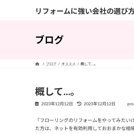
コ
ナ
リフォームに強い会社の選び
ン
ビ
テ
ゲ
ン
ー
ツ
シ
ブログ
へ
ョ
ス
ン
キ
に
ッ
移
ブログ
オススメ
概して…。
プ
動
概して…。
最
2023年12月12日
2023年12月12日
pro
終
更
「フローリングのリフォームをやってみたい
新
日
た方は、ネットを有効利用しておおまかな相
時