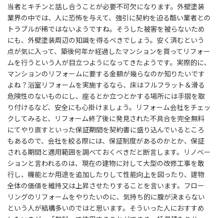
当者とキチンと話し合うことが必要不可欠になります。外壁塗装
業界の中では、人に恐怖を与えて、強引に契約を迫る酷い業者との
トラブルが稀ではないようですね。そうした被害を被らないため
にも、外壁塗装周辺の知識を得るべきでしょう。安く済むという
点が気に入って、築後何年か経過したマンションを買ってリフォー
ムを行うという人が目立つようになってきたようです。実際的に、
マンションのリフォームに要する金額が幾らなのか知りたいです
よね？浴室リフォームを実施するなら、床はフルフラット＆滑る
危険性のないものにし、座るとか立つとかする場所には手摺を取
り付けるなど、安全にも心掛けましょう。リフォーム会社をチェッ
クしてみると、リフォーム終了後に発見された不具合を完全無料
にてやり直すといった保証期間を契約書に盛り込んでいるところ
もあるので、会社を絞る際には、保証制度があるのかとか、保証
される期間と適用範囲を調べておくべきだと断言します。リノベー
ションと言われるのは、現在の建物に対して大型の改修工事を敢
行し、機能とか用途を追加したりして性能向上を図ったり、建物
全体の価値を維持又は上昇させたりすることを言います。フロー
リングのリフォームをやりたいのに、気持ち的に腹が決まらない
という人が結構多いのではと思います。そういった人におすすめ