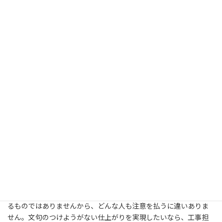
屋根塗装すべきだと考えてください。もし何もしなければ、住居全
てに悪影響が齎されてしまうこともあるはずです。リフォーム費
用の目安を把握するためにも、見積もりを貰うことが必要不可欠
になります。業者が提出してきた見積書は専門用語が非常に多
く、掲載の方法や項目も、業者により変わってきます。「外壁塗装
の施工代金」には不明朗な点がたくさんあり、業者が見せてくれ
た見積もりが妥当なのかどうかまるっきりわからない状況です。
その上、そこに記載された工事自体が、果たして必要なのか否か
も全くわかりません。キッチンのリフォームがしたくても、工事
費がどれ位になるのか心配じゃないですか？そうかと言って見積
もりを入手しても、その値段が世間並なのかどうかさえ判断を下
せないと考えます。マンションのリフォームと一口に言っても、壁
紙のリニューアルだけのリフォームから、フローリングの取り換
えをしたり、更には台所・洗面なども含め全て新しくするという
ようなリフォームまで多岐に亘ります。ノーマルなリフォーム一
括見積もりサイトは、申し込んできた人の氏名であるとか電話等
を取引業者に渡すことが前提になるので、営業のTELが掛かってく
ることもあり得ます。屋根塗装に関しては、事あるごとに実施す
るものではありませんから、どんな人も注意を払うに違いありま
せん。文句のつけようがない仕上がりを実現したいなら、工事担