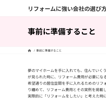
コ
ナ
リフォームに強い会社の選び
ン
ビ
テ
ゲ
ン
ー
ツ
シ
事前に準備すること
へ
ョ
ス
ン
キ
に
ッ
移
事前に準備すること
プ
動
夢のマイホームを手に入れても、住んでいく
が見られた時に、リフォーム費用が必要にな
希望通りの居住空間を手に入れるためのリフ
り纏めて、リフォーム費用とその実例を掲載
実際的に「リフォームをしたい」と考えた時