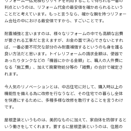
リフォーム一括見積もりサイトを利用することで得られる一番の
利点というのは、リフォーム代金の最安値を確かめられるという
ことだと考えています。もっと言うなら、確かな腕を持つリフォー
ム会社の中における最安値ですから、すごいことです。
耐震補強と言いますのは、様々なリフォームの中でも高額な出費
が要される工事だと言えますが、お金の面で決心できないとすれ
ば、一番必要不可欠な部分のみ耐震補強するというのも身を護る
良い方法だと思います。トイレリフォームの請求金額は、便器で
あったりタンクなどの「機器にかかる金額」と、職人の人件費に
なる「施工費」、加えて廃棄物処分等の「雑費」の合計で確定さ
れます。
今人気のリノベーションとは、中古住宅に対して、購入時以上の
機能性を備える為に改修を行なうなど、その住宅での暮らし全体
を快適にするために、多種多様な改修を敢行することを言うわけ
です。
屋根塗装というものは、美的なものに加えて、家自体を防御すると
いう働きをしてくれます。要するに屋根塗装というのは、住居の