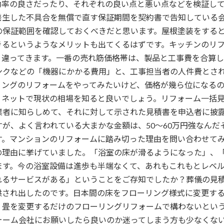
効率の良さだったり、それぞれの良い点と悪い点などを検証し
発生した不具合を無償で直す保証期間を契約書で告知している
の保証範囲を確認しておくべきだと思います。屋根塗装をする
きるというようなメリットも出てくるはずです。キッチンのリ
く違ってきます。一番の売れ筋価格帯は、製品と工事費を合算
ンクなどの「機器にかかる費用」と、工事担当者の人件費とさ
リングのリフォームをやってみたいけど、価格が幾ら位になる
、ネットで現状の相場を知ると良いでしょう。リフォーム一括
業者に知らしめて、それに対して示された見積書を申込者に披
が、よく言われている大まかな金額は、50～60万円強なんだ
す。マンションのリフォームに踏み切った理由を問い合わせて
の理由に挙げていました。「浴室の床が滑るようになった」、
ます。今の浴室設備は進歩も半端なくて、あれもこれもとレベ
れるサービスがある」ということをご存知でしたか？葬儀の見
供され出したのです。日本間の床をフローリング様式に変更す
、畳を変更するだけのフローリングリフォームで構わないとい
ォーム会社にお願いしたら良いのか迷ってしまう方も少なくな