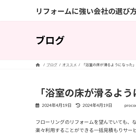
コ
ナ
リフォームに強い会社の選び
ン
ビ
テ
ゲ
ン
ー
ツ
シ
ブログ
へ
ョ
ス
ン
キ
に
ッ
移
ブログ
オススメ
「浴室の床が滑るようになった」
プ
動
「浴室の床が滑るよう
最
2024年4月19日
2024年4月19日
proco
終
更
フローリングのリフォームを望んでいても、
新
日
楽々利用することができる一括見積もりサー
時