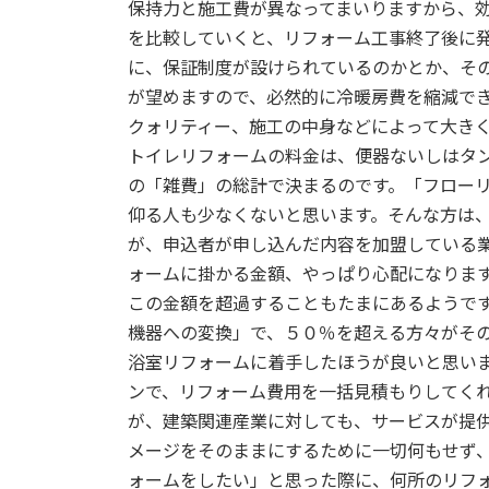
保持力と施工費が異なってまいりますから、
:
を比較していくと、リフォーム工事終了後に
に、保証制度が設けられているのかとか、そ
が望めますので、必然的に冷暖房費を縮減で
クォリティー、施工の中身などによって大き
トイレリフォームの料金は、便器ないしはタ
の「雑費」の総計で決まるのです。「フロー
仰る人も少なくないと思います。そんな方は
が、申込者が申し込んだ内容を加盟している
ォームに掛かる金額、やっぱり心配になります
この金額を超過することもたまにあるようで
機器への変換」で、５０％を超える方々がそ
浴室リフォームに着手したほうが良いと思い
ンで、リフォーム費用を一括見積もりしてく
が、建築関連産業に対しても、サービスが提
メージをそのままにするために一切何もせず
ォームをしたい」と思った際に、何所のリフ