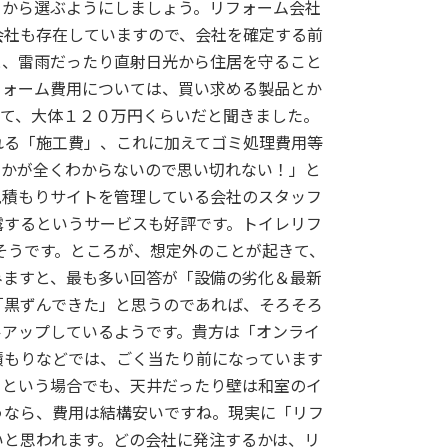
てから選ぶようにしましょう。リフォーム会社
会社も存在していますので、会社を確定する前
と、雷雨だったり直射日光から住居を守ること
フォーム費用については、買い求める製品とか
して、大体１２０万円くらいだと聞きました。
れる「施工費」、これに加えてゴミ処理費用等
のかが全くわからないので思い切れない！」と
見積もりサイトを管理している会社のスタッフ
露するというサービスも好評です。トイレリフ
そうです。ところが、想定外のことが起きて、
みますと、最も多い回答が「設備の劣化＆最新
「黒ずんできた」と思うのであれば、そろそろ
ルアップしているようです。貴方は「オンライ
積もりなどでは、ごく当たり前になっています
るという場合でも、天井だったり壁は和室のイ
うなら、費用は結構安いですね。現実に「リフ
いと思われます。どの会社に発注するかは、リ