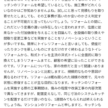
ッチンのリフォームを希望しているとしても、施工費がどれくら
いなのかはご存知ありませんよね。試しにと思って見積もりを取り
寄せたとしましても、その工事費が高いのか安いのかさえ判定す
ることが不可能だと言ってもいいでしょう。リフォームとの間に、
これだという定義の違いは存在しないと言われますが、住居に従
来なかった付加価値を与えることを目論んで、全設備の取り換えや
間取り変更工事などを実施することをリノベーションということ
が多いですね。簡単にトイレリフォームと言いましても、便座だ
ったりタンクを新しいものにするだけのすぐ終わるようなトイレ
リフォームから、和式トイレを主流の洋式トイレに全面的に取り
換えてしまうリフォームまでと、顧客の希望に沿ったことができる
のです。リフォームについても、家の改修だと言って間違いありま
せんが、リノベーションと比較しますと、規模的なものや意図が
異なるわけです。リフォームは概ね限られた規模の改修で、元々の
状態に修復することが主な目的になります。キッチンのリフォー
ムを実施する際の工事期間は、傷みの程度や改装工事の内容次第
で異なってきますが、配置変えなしで、同じ寸法のシステムキッチ
ンを配置するだけで良いのなら、1週間みてもらえれば終えられる
でしょうね。マンションのリフォームと申しますと、キッチンも