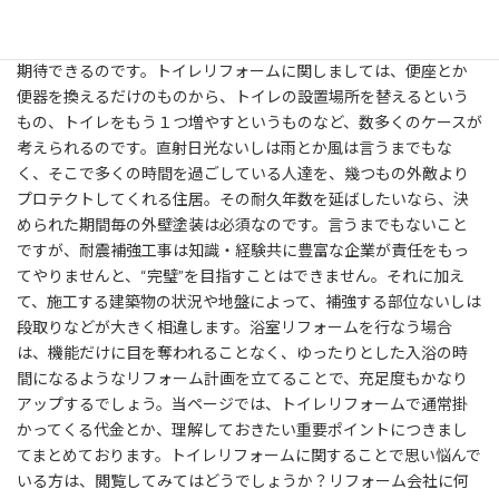
お手頃価格で我が家を入手することができるのは当然の事、何年
後かの資産価値の目減りを最低限に食い止めるというメリットも
期待できるのです。トイレリフォームに関しましては、便座とか
便器を換えるだけのものから、トイレの設置場所を替えるという
もの、トイレをもう１つ増やすというものなど、数多くのケースが
考えられるのです。直射日光ないしは雨とか風は言うまでもな
く、そこで多くの時間を過ごしている人達を、幾つもの外敵より
プロテクトしてくれる住居。その耐久年数を延ばしたいなら、決
められた期間毎の外壁塗装は必須なのです。言うまでもないこと
ですが、耐震補強工事は知識・経験共に豊富な企業が責任をもっ
てやりませんと、“完璧”を目指すことはできません。それに加え
て、施工する建築物の状況や地盤によって、補強する部位ないしは
段取りなどが大きく相違します。浴室リフォームを行なう場合
は、機能だけに目を奪われることなく、ゆったりとした入浴の時
間になるようなリフォーム計画を立てることで、充足度もかなり
アップするでしょう。当ページでは、トイレリフォームで通常掛
かってくる代金とか、理解しておきたい重要ポイントにつきまし
てまとめております。トイレリフォームに関することで思い悩んで
いる方は、閲覧してみてはどうでしょうか？リフォーム会社に何