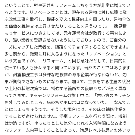
ということで、壁や天井もリフォームしちゃう方が非常に増えてい
るようです。リノベーションとは、現在ある建物に対し広範に及
ぶ改修工事を敢行し、機能を変えて性能向上を図ったり、建物全体
の価値を維持又は上昇させたりすることを言うのです。一括見積
もりサービスにつきましては、元々運営会社が敢行する審査によ
り、酷い業者を登録させないようにしておりますので、ご自分のニ
ーズにマッチした業者を、躊躇なくチョイスすることができます。
少し前から、頻繁に耳に入るようになった「リノベーション」と
いう文言ですが、「リフォーム」と同じ意味だとして、日常的に
使っている人も多々あると聞いています。当然のことではあります
が、耐震補強工事は多様な経験値のある企業が行なわないと、効
果が期待できないものになります。加えて、工事をする住居の状況
や土地の状態次第では、補強する箇所だの段取りなどが全く異な
ってきます。キッチンリフォームの施工中に、「古い方のキッチン
を外してみたところ、床の板がボロボロになっていた。」なんてこ
とはしょっちゅうです。そうした場合には、その床の補修作業を
することが避けられません。浴室リフォームを行なう際は、機能
は勿論ですが、ゆったりとした気分になれる入浴時間になるよう
なリフォーム内容にすることによって、満足レベルも思いの外アッ