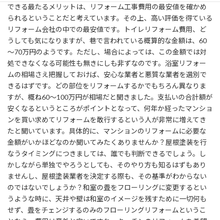
できる最たるメリットは、リフォーム工事費用の最安値を確かめ
られるということだと考えています。その上、高い評価を得ている
リフォーム会社の中での最安値です。トイレリフォーム費用、ど
うしても気になりますが、巷で言われている概算的な金額は、60
～70万円のようです。ただし、場合によっては、この金額では対
処できなくなる可能性も無きにしも非ずなのです。浴室リフォー
ムの相場さえ把握しておけば、安心な業者と悪質な業者を選別で
きるはずです。どの部位をリフォームするかでもちろん異なりま
すが、概ね60～100万円が相場だと聞きました。支払いの合計額が
安くなるというところがポイントとなって、何年か経ったマンショ
ンを買い求めてリフォームを敢行するという人が非常に増えてき
たと聞いています。具体的に、マンションのリフォームに必要な
金額がいかほどなのか聞いてみたくありませんか？屋根塗装を行
なうタイミングにつきましては、誰でも判断できるでしょう。し
かしながら単独でやろうとしても、そのやり方も知るはずもあり
ませんし、屋根塗装業者を決定する際も、その基準がわからない
のではないでしょうか？和室の畳をフローリングに変更するとい
うような時に、天井や壁は和室のイメージを残すために一切何も
せず、畳をチェンジするのみのフローリングリフォームというこ